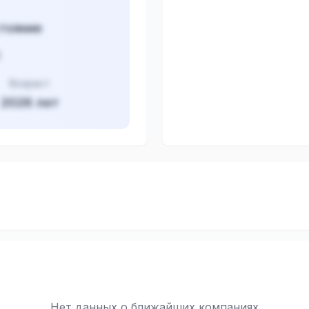
тояние
0
Возраст
2026
лет
Нет данных о ближайших компаниях