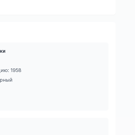
ки
цию:
1958
ирный