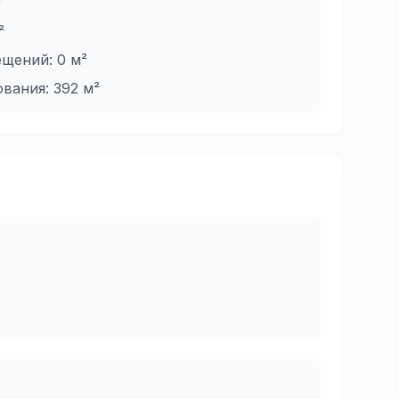
²
²
ещений:
0
м²
ования:
392
м²