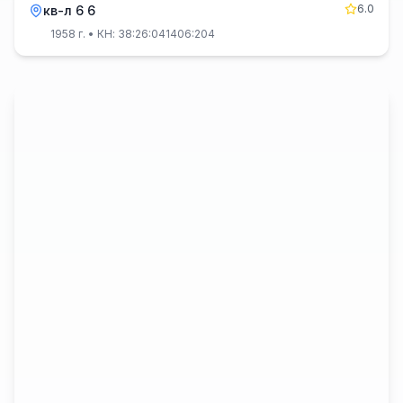
6.0
кв-л 6 6
1958 г.
• КН: 38:26:041406:204