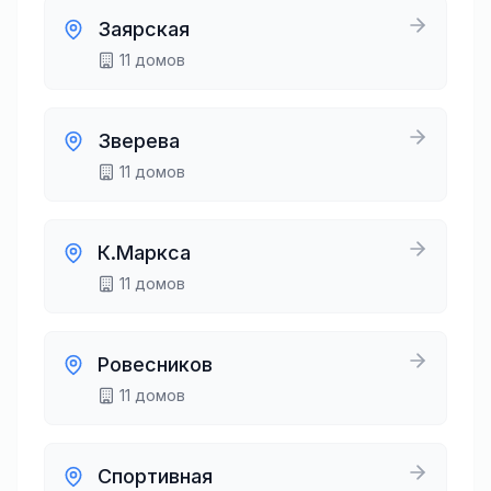
Заярская
11
домов
Зверева
11
домов
К.Маркса
11
домов
Ровесников
11
домов
Спортивная