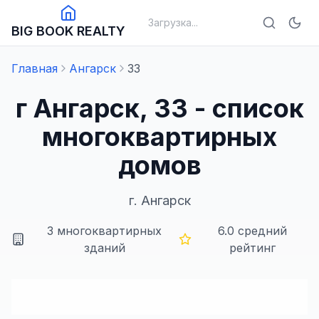
Загрузка...
BIG BOOK REALTY
Главная
Ангарск
33
г Ангарск, 33 - список
многоквартирных
домов
г.
Ангарск
3
многоквартирных
6.0
средний
зданий
рейтинг